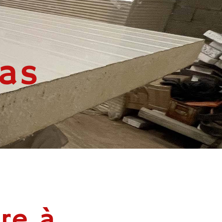
as
re à