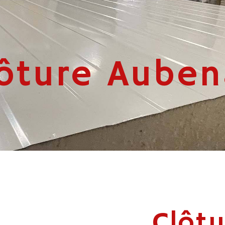
lôture Auben
Clôtu