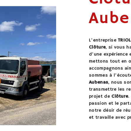
Aube
L’entreprise
TRIOL
Clôture
, si vous h
d’une expérience e
mettons tout en o
accompagnons ain
sommes à l’écoute
Aubenas
, nous so
transmettre les r
projet de
Clôture
.
passion et le par
notre désir de réu
et travaille avec p