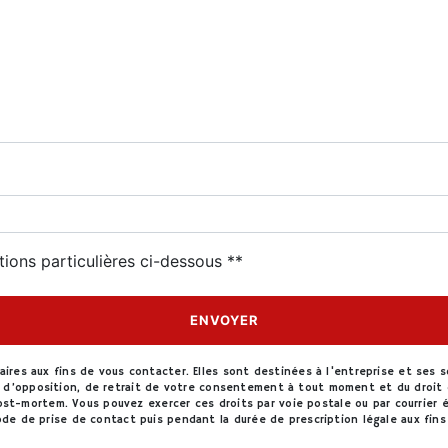
deau des cookies
tions particulières ci-dessous **
ENVOYER
es aux fins de vous contacter. Elles sont destinées à l'entreprise et ses s
on, d’opposition, de retrait de votre consentement à tout moment et du droit 
st-mortem. Vous pouvez exercer ces droits par voie postale ou par courrier él
e de prise de contact puis pendant la durée de prescription légale aux fins