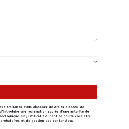
ous-traitants. Vous disposez de droits d’accès, de
d’introduire une réclamation auprès d’une autorité de
ectronique. Un justificatif d'identité pourra vous être
 probatoires et de gestion des contentieux.