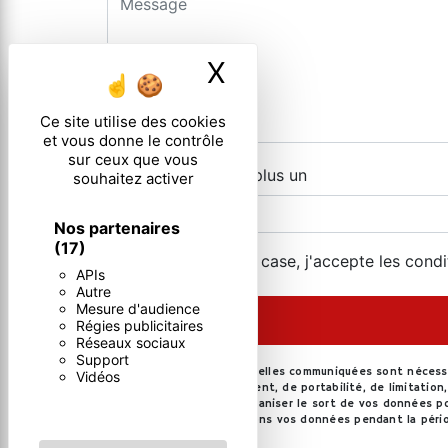
X
Masquer le ban
Ce site utilise des cookies
et vous donne le contrôle
sur ceux que vous
Combien font cinq plus un
souhaitez activer
Nos partenaires
(17)
En cochant cette case, j'accepte les condi
APIs
Autre
Mesure d'audience
Régies publicitaires
Réseaux sociaux
Support
** Les données personnelles communiquées sont nécessair
Vidéos
rectification, d’effacement, de portabilité, de limitati
contrôle, ainsi que d’organiser le sort de vos données po
demandé. Nous conservons vos données pendant la périod