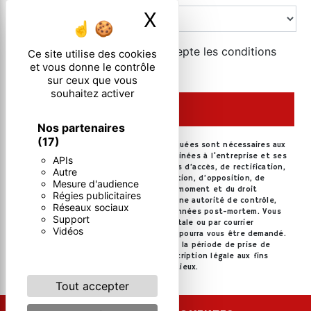
X
Masquer le ban
En cochant cette case, j'accepte les conditions
Ce site utilise des cookies
et vous donne le contrôle
particulières ci-dessous **
sur ceux que vous
souhaitez activer
ENVOYER
Nos partenaires
(17)
** Les données personnelles communiquées sont nécessaires aux
fins de vous contacter. Elles sont destinées à l'entreprise et ses
APIs
sous-traitants. Vous disposez de droits d’accès, de rectification,
Autre
d’effacement, de portabilité, de limitation, d’opposition, de
Mesure d'audience
retrait de votre consentement à tout moment et du droit
Régies publicitaires
d’introduire une réclamation auprès d’une autorité de contrôle,
Réseaux sociaux
ainsi que d’organiser le sort de vos données post-mortem. Vous
Support
pouvez exercer ces droits par voie postale ou par courrier
Vidéos
électronique. Un justificatif d'identité pourra vous être demandé.
Nous conservons vos données pendant la période de prise de
contact puis pendant la durée de prescription légale aux fins
probatoires et de gestion des contentieux.
Tout accepter