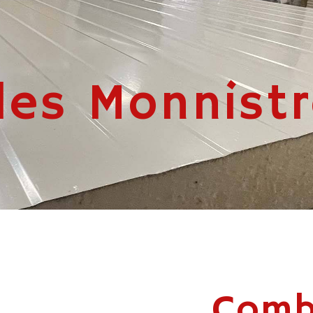
es Monnistro
Comb