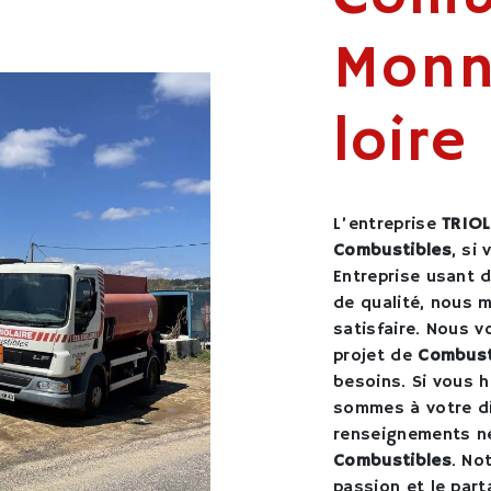
Monni
loire
L’entreprise
TRIOL
Combustibles
, si
Entreprise usant d
de qualité, nous 
satisfaire. Nous 
projet de
Combust
besoins. Si vous 
sommes à votre di
renseignements né
Combustibles
. No
passion et le par