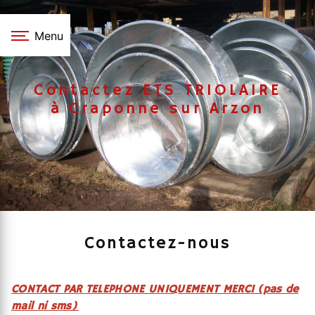
Panneau de gestion des cookies
Menu
Contactez ETS TRIOLAIRE
à Craponne sur Arzon
Contactez-nous
CONTACT PAR TELEPHONE UNIQUEMENT MERCI (pas de
mail ni sms)