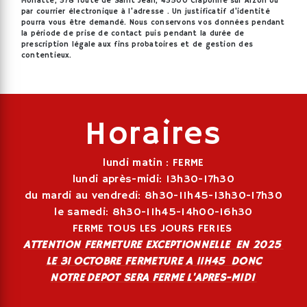
Monatte, 378 route de Saint Jean, 43500 Craponne sur Arzon ou
par courrier électronique à l'adresse . Un justificatif d'identité
pourra vous être demandé. Nous conservons vos données pendant
la période de prise de contact puis pendant la durée de
prescription légale aux fins probatoires et de gestion des
contentieux.
Horaires
lundi matin : FERME
lundi après-midi: 13h30-17h30
du mardi au vendredi: 8h30-11h45-13h30-17h30
le samedi: 8h30-11h45-14h00-16h30
FERME TOUS LES JOURS FERIES
ATTENTION FERMETURE EXCEPTIONNELLE EN 2025
LE 31 OCTOBRE FERMETURE A 11H45 DONC
NOTRE DEPOT SERA FERME L'APRES-MIDI