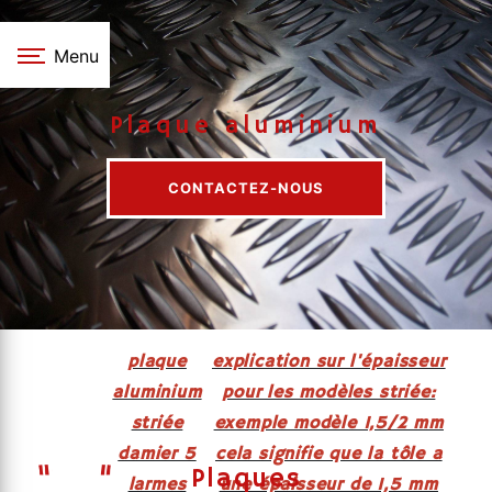
Panneau de gestion des cookies
Menu
Plaque aluminium
CONTACTEZ-NOUS
plaque
explication sur l'épaisseur
aluminium
pour les modèles striée:
striée
exemple modèle 1,5/2 mm
damier 5
cela signifie que la tôle a
Plaques
larmes
une épaisseur de 1,5 mm