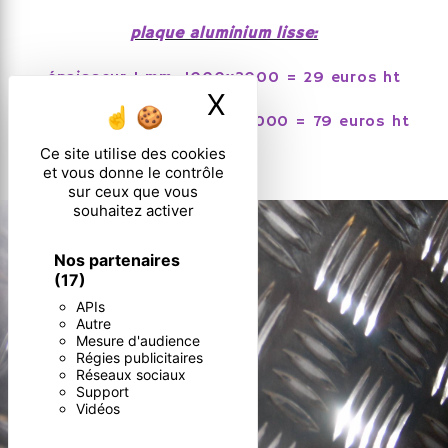
plaque aluminium lisse:
épaisseur 1 mm, 1000x2000 = 29 euros ht
X
Masquer le ban
épaisseur 1,5 mm, 1500x3000 = 79 euros ht
Ce site utilise des cookies
et vous donne le contrôle
sur ceux que vous
souhaitez activer
Nos partenaires
(17)
APIs
Autre
Mesure d'audience
Régies publicitaires
Réseaux sociaux
Support
Vidéos