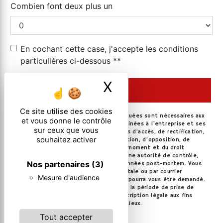
Combien font deux plus un
En cochant cette case, j'accepte les conditions
particulières ci-dessous **
X
Masquer le ban
ENVOYER
Ce site utilise des cookies
** Les données personnelles communiquées sont nécessaires aux
et vous donne le contrôle
fins de vous contacter. Elles sont destinées à l'entreprise et ses
sur ceux que vous
sous-traitants. Vous disposez de droits d’accès, de rectification,
souhaitez activer
d’effacement, de portabilité, de limitation, d’opposition, de
retrait de votre consentement à tout moment et du droit
d’introduire une réclamation auprès d’une autorité de contrôle,
Nos partenaires
(3)
ainsi que d’organiser le sort de vos données post-mortem. Vous
pouvez exercer ces droits par voie postale ou par courrier
Mesure d'audience
électronique. Un justificatif d'identité pourra vous être demandé.
Nous conservons vos données pendant la période de prise de
contact puis pendant la durée de prescription légale aux fins
probatoires et de gestion des contentieux.
Tout accepter