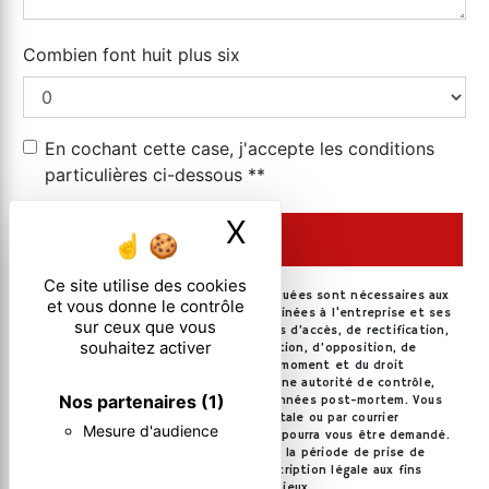
Combien font huit plus six
En cochant cette case, j'accepte les conditions
particulières ci-dessous **
X
Masquer le ban
ENVOYER
Ce site utilise des cookies
** Les données personnelles communiquées sont nécessaires aux
et vous donne le contrôle
fins de vous contacter. Elles sont destinées à l'entreprise et ses
sur ceux que vous
sous-traitants. Vous disposez de droits d’accès, de rectification,
souhaitez activer
d’effacement, de portabilité, de limitation, d’opposition, de
retrait de votre consentement à tout moment et du droit
d’introduire une réclamation auprès d’une autorité de contrôle,
Nos partenaires
(1)
ainsi que d’organiser le sort de vos données post-mortem. Vous
pouvez exercer ces droits par voie postale ou par courrier
Mesure d'audience
électronique. Un justificatif d'identité pourra vous être demandé.
Nous conservons vos données pendant la période de prise de
contact puis pendant la durée de prescription légale aux fins
probatoires et de gestion des contentieux.