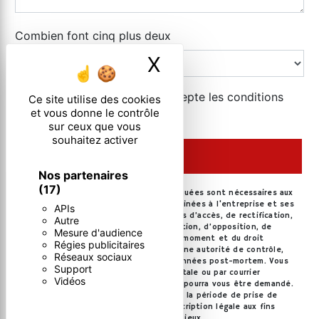
Combien font cinq plus deux
X
Masquer le ban
En cochant cette case, j'accepte les conditions
Ce site utilise des cookies
et vous donne le contrôle
particulières ci-dessous **
sur ceux que vous
souhaitez activer
ENVOYER
Nos partenaires
(17)
** Les données personnelles communiquées sont nécessaires aux
fins de vous contacter. Elles sont destinées à l'entreprise et ses
APIs
sous-traitants. Vous disposez de droits d’accès, de rectification,
Autre
d’effacement, de portabilité, de limitation, d’opposition, de
Mesure d'audience
retrait de votre consentement à tout moment et du droit
Régies publicitaires
d’introduire une réclamation auprès d’une autorité de contrôle,
Réseaux sociaux
ainsi que d’organiser le sort de vos données post-mortem. Vous
Support
pouvez exercer ces droits par voie postale ou par courrier
Vidéos
électronique. Un justificatif d'identité pourra vous être demandé.
Nous conservons vos données pendant la période de prise de
contact puis pendant la durée de prescription légale aux fins
probatoires et de gestion des contentieux.