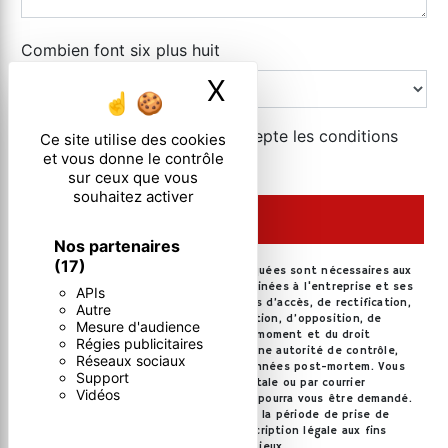
Combien font six plus huit
X
Masquer le ban
En cochant cette case, j'accepte les conditions
Ce site utilise des cookies
et vous donne le contrôle
particulières ci-dessous **
sur ceux que vous
souhaitez activer
ENVOYER
Nos partenaires
(17)
** Les données personnelles communiquées sont nécessaires aux
fins de vous contacter. Elles sont destinées à l'entreprise et ses
APIs
sous-traitants. Vous disposez de droits d’accès, de rectification,
Autre
d’effacement, de portabilité, de limitation, d’opposition, de
Mesure d'audience
retrait de votre consentement à tout moment et du droit
Régies publicitaires
d’introduire une réclamation auprès d’une autorité de contrôle,
Réseaux sociaux
ainsi que d’organiser le sort de vos données post-mortem. Vous
Support
pouvez exercer ces droits par voie postale ou par courrier
Vidéos
électronique. Un justificatif d'identité pourra vous être demandé.
Nous conservons vos données pendant la période de prise de
contact puis pendant la durée de prescription légale aux fins
probatoires et de gestion des contentieux.