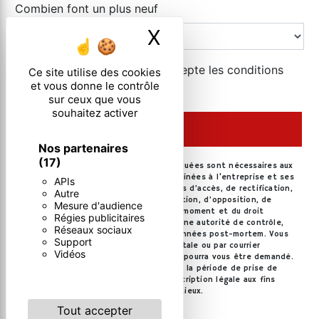
Combien font un plus neuf
X
Masquer le ban
En cochant cette case, j'accepte les conditions
Ce site utilise des cookies
et vous donne le contrôle
particulières ci-dessous **
sur ceux que vous
souhaitez activer
ENVOYER
Nos partenaires
(17)
** Les données personnelles communiquées sont nécessaires aux
fins de vous contacter. Elles sont destinées à l'entreprise et ses
APIs
sous-traitants. Vous disposez de droits d’accès, de rectification,
Autre
d’effacement, de portabilité, de limitation, d’opposition, de
Mesure d'audience
retrait de votre consentement à tout moment et du droit
Régies publicitaires
d’introduire une réclamation auprès d’une autorité de contrôle,
Réseaux sociaux
ainsi que d’organiser le sort de vos données post-mortem. Vous
Support
pouvez exercer ces droits par voie postale ou par courrier
Vidéos
électronique. Un justificatif d'identité pourra vous être demandé.
Nous conservons vos données pendant la période de prise de
contact puis pendant la durée de prescription légale aux fins
probatoires et de gestion des contentieux.
Tout accepter